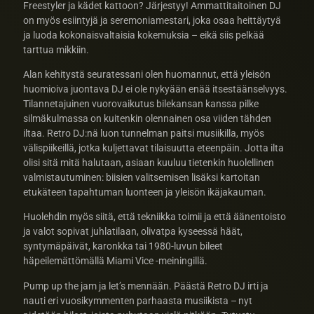
Freestyler ja kädet kattoon? Järjestyy! Ammattitaitoinen DJ
on myös esiintyjä ja seremoniamestari, joka osaa heittäytyä
ja luoda kokonaisvaltaisia kokemuksia – eikä siis pelkää
tarttua mikkiin.
Alan kehitystä seuratessani olen huomannut, että yleisön
huomioiva juontava DJ ei ole nykyään enää itsestäänselvyys.
Tilannetajuinen vuorovaikutus bilekansan kanssa pilke
silmäkulmassa on kuitenkin olennainen osa viiden tähden
iltaa. Retro DJ:nä luon tunnelman paitsi musiikilla, myös
välispiikeillä, jotka kuljettavat tilaisuutta eteenpäin. Jotta ilta
olisi sitä mitä halutaan, asiaan kuuluu tietenkin huolellinen
valmistautuminen: biisien valitsemisen lisäksi kartoitan
etukäteen tapahtuman luonteen ja yleisön ikäjakauman.
Huolehdin myös siitä, että tekniikka toimii ja että äänentoisto
ja valot sopivat juhlatilaan, olivatpa kyseessä häät,
syntymäpäivät, karonkka tai 1980-luvun bileet
häpeilemättömällä Miami Vice -meiningillä.
Pump up the jam ja let’s mennään. Päästä Retro DJ irti ja
nauti eri vuosikymmenten parhaasta musiikista – nyt