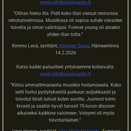
www.viihdevuokraamo.fi
”Olihan hieno ilta. Pidit koko illan vieraat rennoissa
retrotunnelmissa. Musiikissa oli sopiva suhde vieraiden
toiveita ja sinun valintojasi. Forever young oli ainakin
yhden illan totta.”
Kimmo Levä, synttärit,
Hämeen Suoja
, Hämeenlinna
14.2.2026
Katso kaikki palautteet yrityksemme kotisivulta:
www.viihdevuokraamo.fi
”Kiitos ammattimaisesta musiikin hoitamisesta. Koko
setti hoitui pystytyksestä purkuun sutjakkaasti ja
toivotut biisit tulivat kuten sovittu. Juonnot toimi
kivasti ja saatiin hyvät tanssit 70-luvun discoon
aikaiseksi kaikkine valoineen. Volyymi oli myös
toivotunlainen.”