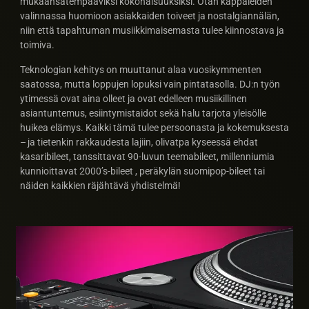
mukaansatempaaviksi kokonaisuuksiksi. Otan kappaleiden
valinnassa huomioon asiakkaiden toiveet ja nostalgiannälän,
niin että tapahtuman musiikkimaisemasta tulee kiinnostava ja
toimiva.
Teknologian kehitys on muuttanut alaa vuosikymmenten
saatossa, mutta loppujen lopuksi vain pintatasolla. DJ:n työn
ytimessä ovat aina olleet ja ovat edelleen musiikillinen
asiantuntemus, esiintymistaidot sekä halu tarjota yleisölle
huikea elämys. Kaikki tämä tulee persoonasta ja kokemuksesta
– ja tietenkin rakkaudesta lajiin, olivatpa kyseessä ehdat
kasaribileet, tanssittavat 90-luvun teemabileet, millenniumia
kunnioittavat 2000’s-bileet , peräkylän suomipop-bileet tai
näiden kaikkien räjähtävä yhdistelmä!