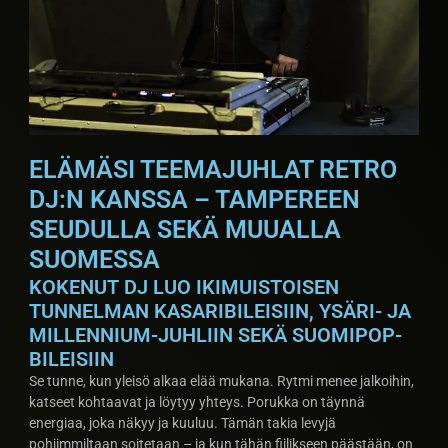
ELÄMÄSI TEEMAJUHLAT RETRO
DJ:N KANSSA – TAMPEREEN
SEUDULLA SEKÄ MUUALLA
SUOMESSA
KOKENUT DJ LUO IKIMUISTOISEN
TUNNELMAN KASARIBILEISIIN, YSÄRI- JA
MILLENNIUM-JUHLIIN SEKÄ SUOMIPOP-
BILEISIIN
Se tunne, kun yleisö alkaa elää mukana. Rytmi menee jalkoihin,
katseet kohtaavat ja löytyy yhteys. Porukka on täynnä
energiaa, joka näkyy ja kuuluu. Tämän takia levyjä
pohjimmiltaan soitetaan – ja kun tähän fiilikseen päästään, on