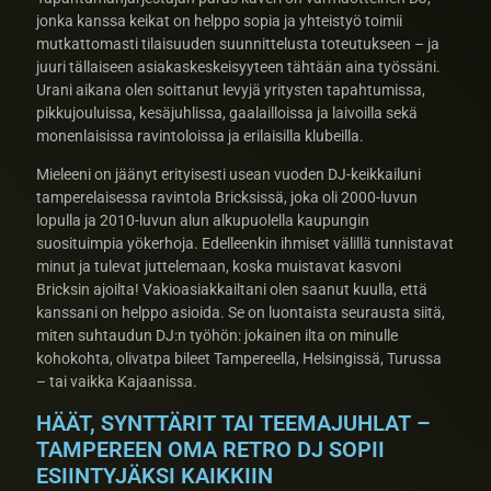
jonka kanssa keikat on helppo sopia ja yhteistyö toimii
mutkattomasti tilaisuuden suunnittelusta toteutukseen – ja
juuri tällaiseen asiakaskeskeisyyteen tähtään aina työssäni.
Urani aikana olen soittanut levyjä yritysten tapahtumissa,
pikkujouluissa, kesäjuhlissa, gaalailloissa ja laivoilla sekä
monenlaisissa ravintoloissa ja erilaisilla klubeilla.
Mieleeni on jäänyt erityisesti usean vuoden DJ-keikkailuni
tamperelaisessa ravintola Bricksissä, joka oli 2000-luvun
lopulla ja 2010-luvun alun alkupuolella kaupungin
suosituimpia yökerhoja. Edelleenkin ihmiset välillä tunnistavat
minut ja tulevat juttelemaan, koska muistavat kasvoni
Bricksin ajoilta! Vakioasiakkailtani olen saanut kuulla, että
kanssani on helppo asioida. Se on luontaista seurausta siitä,
miten suhtaudun DJ:n työhön: jokainen ilta on minulle
kohokohta, olivatpa bileet Tampereella, Helsingissä, Turussa
– tai vaikka Kajaanissa.
HÄÄT, SYNTTÄRIT TAI TEEMAJUHLAT –
TAMPEREEN OMA RETRO DJ SOPII
ESIINTYJÄKSI KAIKKIIN