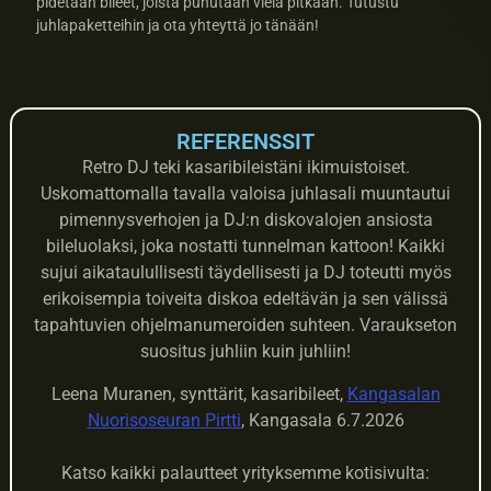
pidetään bileet, joista puhutaan vielä pitkään. Tutustu
juhlapaketteihin ja ota yhteyttä jo tänään!
REFERENSSIT
Retro DJ teki kasaribileistäni ikimuistoiset.
Uskomattomalla tavalla valoisa juhlasali muuntautui
pimennysverhojen ja DJ:n diskovalojen ansiosta
bileluolaksi, joka nostatti tunnelman kattoon! Kaikki
sujui aikataulullisesti täydellisesti ja DJ toteutti myös
erikoisempia toiveita diskoa edeltävän ja sen välissä
tapahtuvien ohjelmanumeroiden suhteen. Varaukseton
suositus juhliin kuin juhliin!
Leena Muranen, synttärit, kasaribileet,
Kangasalan
Nuorisoseuran Pirtti
, Kangasala 6.7.2026
Katso kaikki palautteet yrityksemme kotisivulta: