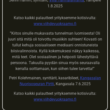
Jenni Hamm, synttärit,
Villa Härmälänranta
, Tampere
1.8.2025
Katso kaikki palautteet yrityksemme kotisivulta:
www.viihdevuokraamo.fi
”Kiitos sinulle mukavasta tunnelman luomisesta! Oli
juuri sitä mitä oli toivottu musiikin suhteen! Kovasti on
tullut kehuja sosiaaliseen mediaani onnistuneista
biisivalinnoista. Kyllä kokemuksesi näkyy kaikessa,
mitä teet. Olet sosiaalinen ja helposti lähestyttävä
persoona. Takuulla pyydän sinua myös seuraavalla
kerralla soittamaan, kun siihen tulee tarvetta!”
Petri Kolehmainen, synttärit, kasaribileet,
Kangasalan
Nuorisoseuran Pirtti
, Kangasala 7.6.2025
Katso kaikki palautteet yrityksemme kotisivulta:
www.viihdevuokraamo.fi