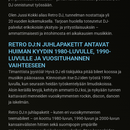
DJ onnistunut työssään.
Olen Jussi Kokki alias Retro DJ, tunnelman nostattaja yli
20 vuoden kokemuksella. Tarjoan huolella toteutetut DJ-
palvelut erikokoisiin yksityis- ja yritystilaisuuksiin –
ammattimaisesti ja intohimosta eri aikakausien musiikkiin.
RETRO DJ:N JUHLAPAKETIT ANTAVAT
HUIMAN KYYDIN 1980-LUVULLE, 1990-
LUVULLE JA VUOSITUHANNEN
VAIHTEESEEN
Timanttista jyystöä! Hyvä DJ eli tiskijukka pitää bileet koossa ja
musiikin pääosassa. Kiinnostuin itse DJ:iden työstä 1990-
luvulla, kun seurasin heidän työskentelyään limudiskoissa.
Aloin keräillä levyjä, kehityin ammatti-DJ:ksi, ja nykyään tunnen
kattavasti menneiden vuosikymmenten rockin, discon, dancen
ja iskelmän.
Retro DJ:n juhlapaketit – kuten eri vuosikymmenten
teemabileet – on koottu 1980-luvun, 1990-luvun ja 2000-luvun
kansainvälisten hittien sekä suomipopin ympärille