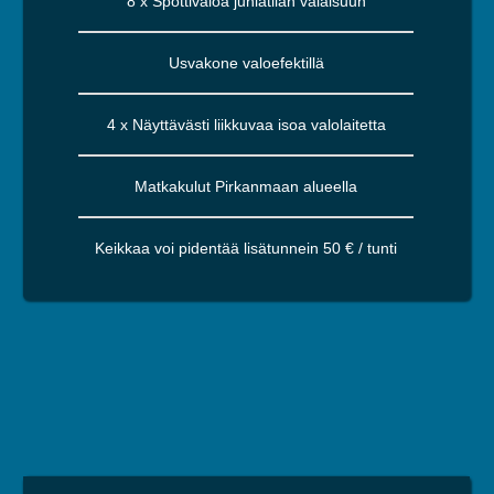
8 x Spottivaloa juhlatilan valaisuun
Usvakone valoefektillä
4 x Näyttävästi liikkuvaa isoa valolaitetta
Matkakulut Pirkanmaan alueella
Keikkaa voi pidentää lisätunnein 50 € / tunti