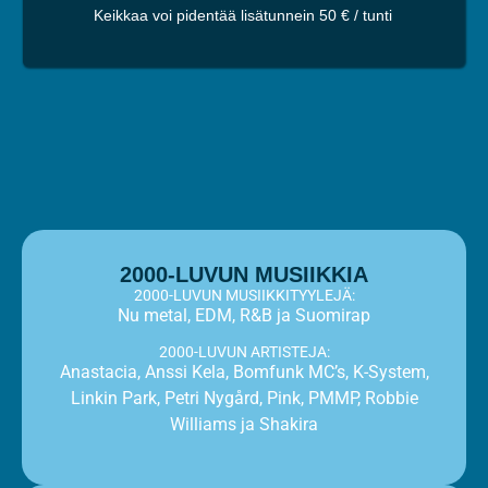
Keikkaa voi pidentää lisätunnein 50 € / tunti
2000-LUVUN MUSIIKKIA
2000-LUVUN MUSIIKKITYYLEJÄ:
Nu metal, EDM, R&B ja Suomirap
2000-LUVUN ARTISTEJA:
Anastacia, Anssi Kela, Bomfunk MC’s, K-System,
Linkin Park, Petri Nygård, Pink, PMMP, Robbie
Williams ja Shakira