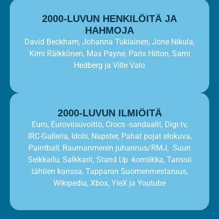
2000-LUVUN HENKILÖITÄ JA
HAHMOJA
David Beckham, Johanna Tukiainen, Jone Nikula,
Kimi Räikkönen, Max Payne, Paris Hilton, Sami
Hedberg ja Ville Valo
2000-LUVUN ILMIÖITÄ
Euro, Euroviisuvoitto, Crocs -sandaalit, Digi-tv,
IRC-Galleria, Idols, Napster, Pahat pojat elokuva,
Paintball, Raumanmeren juhannus/RMJ, Suuri
Seikkailu, Salkkarit, Stand Up -komiikka, Tanssii
tähtien kanssa, Tapparan Suomenmestaruus,
Wikipedia, Xbox, YleX ja Youtube