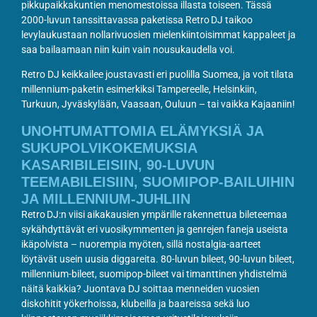
pikkupaikkakuntien menomestoissa illasta toiseen. Tässä
2000-luvun tanssittavassa paketissa Retro DJ taikoo
levylaukustaan nollarivuosien mielenkiintoisimmat kappaleet ja
saa bailaamaan niin kuin vain nousukaudella voi.
Retro DJ keikkailee joustavasti eri puolilla Suomea, ja voit tilata
millennium-paketin esimerkiksi Tampereelle, Helsinkiin,
Turkuun, Jyväskylään, Vaasaan, Ouluun – tai vaikka Kajaaniin!
UNOHTUMATTOMIA ELÄMYKSIÄ JA
SUKUPOLVIKOKEMUKSIA
KASARIBILEISIIN, 90-LUVUN
TEEMABILEISIIN, SUOMIPOP-BAILUIHIN
JA MILLENNIUM-JUHLIIN
Retro DJ:n viisi aikakausien ympärille rakennettua bileteemaa
sykähdyttävät eri vuosikymmenten ja genrejen faneja useista
ikäpolvista – nuorempia myöten, sillä nostalgia-aarteet
löytävät usein uusia diggareita. 80-luvun bileet, 90-luvun bileet,
millennium-bileet, suomipop-bileet vai timanttinen yhdistelmä
näitä kaikkia? Juontava DJ soittaa menneiden vuosien
diskohitit yökerhoissa, klubeilla ja baareissa sekä luo