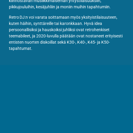
kiinnostavan musiikkimaiseman yritystilaisuuksiin,
pikkujouluihin, kesäjuhliin ja moniin muihin tapahtumiin.
Retro DJ:n voi varata soittamaan myös yksityistilaisuuteen,
kuten häihin, synttäreille tai karonkkaan. Hyvä idea
persoonallisiksi ja hauskoiksi juhliksi ovat retrohenkiset
teemabileet, ja 2020-luvulla päätään ovat nostaneet erityisesti
entisten nuorten diskoillat sekä K30-, K40-, K45- ja K50-
tapahtumat.