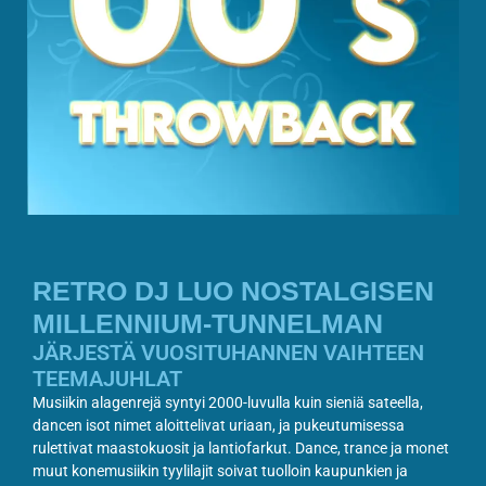
RETRO DJ LUO NOSTALGISEN
MILLENNIUM-TUNNELMAN
JÄRJESTÄ VUOSITUHANNEN VAIHTEEN
TEEMAJUHLAT
Musiikin alagenrejä syntyi 2000-luvulla kuin sieniä sateella,
dancen isot nimet aloittelivat uriaan, ja pukeutumisessa
rulettivat maastokuosit ja lantiofarkut. Dance, trance ja monet
muut konemusiikin tyylilajit soivat tuolloin kaupunkien ja