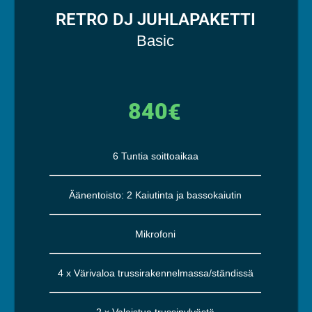
RETRO DJ JUHLAPAKETTI
Basic
840
€
6 Tuntia soittoaikaa
Äänentoisto: 2 Kaiutinta ja bassokaiutin
Mikrofoni
4 x Värivaloa trussirakennelmassa/ständissä
2 x Valaistua trussipylvästä