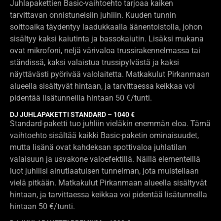
Juhlapakettien Basic-vaihtoehto tarjoaa kaiken
tarvittavan onnistuneisiin juhliin. Kuuden tunnin
soittoaika täydentyy laadukkaalla äänentoistolla, johon
sisältyy kaksi kaiutinta ja bassokaiutin. Lisäksi mukana
ovat mikrofoni, neljä värivaloa trussirakennelmassa tai
ständissä, kaksi valaistua trussipylvästä ja kaksi
näyttävästi pyörivää valolaitetta. Matkakulut Pirkanmaan
alueella sisältyvät hintaan, ja tarvittaessa keikkaa voi
pidentää lisätunneilla hintaan 50 €/tunti.
DJ JUHLAPAKETTI STANDARD – 1040 €
Standard-paketti tuo juhliin vieläkin enemmän eloa. Tämä
vaihtoehto sisältää kaikki Basic-paketin ominaisuudet,
mutta lisänä ovat kahdeksan spottivaloa juhlatilan
valaisuun ja usvakone valoefektillä. Näillä elementeillä
luot juhliisi ainutlaatuisen tunnelman, jota muistellaan
vielä pitkään. Matkakulut Pirkanmaan alueella sisältyvät
hintaan, ja tarvittaessa keikkaa voi pidentää lisätunneilla
hintaan 50 €/tunti.