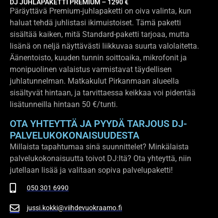
DJ JUHLAPAKETTI PREMIUM – 1290 €
Päräyttävä Premium-juhlapaketti on oiva valinta, kun
haluat tehdä juhlistasi ikimuistoiset. Tämä paketti
sisältää kaiken, mitä Standard-paketti tarjoaa, mutta
lisänä on neljä näyttävästi liikkuvaa suurta valolaitetta.
Äänentoisto, kuuden tunnin soittoaika, mikrofonit ja
monipuolinen valaistus varmistavat täydellisen
juhlatunnelman. Matkakulut Pirkanmaan alueella
sisältyvät hintaan, ja tarvittaessa keikkaa voi pidentää
lisätunneilla hintaan 50 €/tunti.
OTA YHTEYTTÄ JA PYYDÄ TARJOUS DJ-
PALVELUKOKONAISUUDESTA
Millaista tapahtumaa sinä suunnittelet? Minkälaista
palvelukokonaisuutta toivot DJ:ltä? Ota yhteyttä, niin
jutellaan lisää ja valitaan sopiva palvelupaketti!
050 301 6990
jussi.kokki@viihdevuokraamo.fi