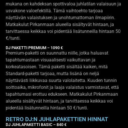
mukana on kahdeksan spottivaloa juhlatilan valaisuun ja
usvakone valoefektillä. Tämä vaihtoehto tarjoaa
näyttävän valaistuksen ja unohtumattoman ilmapiirin.
Matkakulut Pirkanmaan alueella sisältyvät hintaan, ja
tarvittaessa keikkaa voi pidentää lisätunneilla hintaan 50
€/tunti.
DJ PAKETTI PREMIUM – 1090 €
Premium-paketti on suunnattu niille, jotka haluavat
tapahtumastaan visuaalisesti vaikuttavan ja
korkeatasoisen. Tämä paketti sisältää kaiken, mitä
Standard-paketti tarjoaa, mutta lisänä on neljä
näyttävästi liikkuvaa suurta valolaitetta. Kuuden tunnin
soittoaika, mikrofonit ja laaja valaistus varmistavat, että
tapahtumasi erottuu edukseen. Matkakulut Pirkanmaan
alueella sisältyvät hintaan, ja tarvittaessa keikkaa voi
pidentää lisätunneilla hintaan 50 €/tunti.
RETRO DJ:N JUHLAPAKETTIEN HINNAT
DJ JUHLAPAKETTI BASIC – 840 €