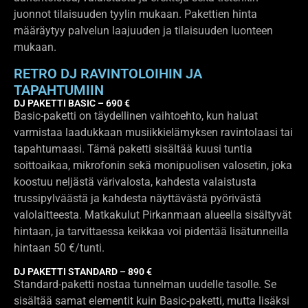
juonnot tilaisuuden tyylin mukaan. Pakettien hinta
määräytyy palvelun laajuuden ja tilaisuuden luonteen
mukaan.
RETRO DJ RAVINTOLOIHIN JA
TAPAHTUMIIN
DJ PAKETTI BASIC – 690 €
Basic-paketti on täydellinen vaihtoehto, kun haluat
varmistaa laadukkaan musiikkielämyksen ravintolaasi tai
tapahtumaasi. Tämä paketti sisältää kuusi tuntia
soittoaikaa, mikrofonin sekä monipuolisen valosetin, joka
koostuu neljästä värivalosta, kahdesta valaistusta
trussipylväästä ja kahdesta näyttävästä pyörivästä
valolaitteesta. Matkakulut Pirkanmaan alueella sisältyvät
hintaan, ja tarvittaessa keikkaa voi pidentää lisätunneilla
hintaan 50 €/tunti.
DJ PAKETTI STANDARD – 890 €
Standard-paketti nostaa tunnelman uudelle tasolle. Se
sisältää samat elementit kuin Basic-paketti, mutta lisäksi