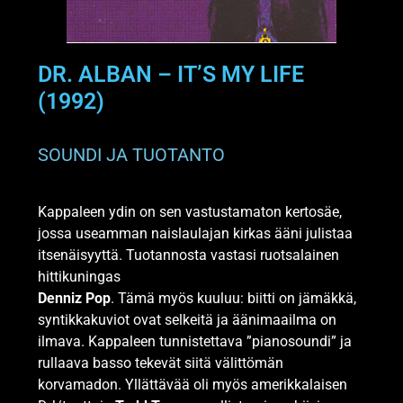
DR. ALBAN – IT’S MY LIFE
(1992)
​SOUNDI JA TUOTANTO
Kappaleen ydin on sen vastustamaton kertosäe,
jossa useamman naislaulajan kirkas ääni julistaa
itsenäisyyttä. Tuotannosta vastasi ruotsalainen
hittikuningas
Denniz Pop
. Tämä myös kuuluu: biitti on jämäkkä,
syntikkakuviot ovat selkeitä ja äänimaailma on
ilmava. Kappaleen tunnistettava ”pianosoundi” ja
rullaava basso tekevät siitä välittömän
korvamadon. Yllättävää oli myös amerikkalaisen