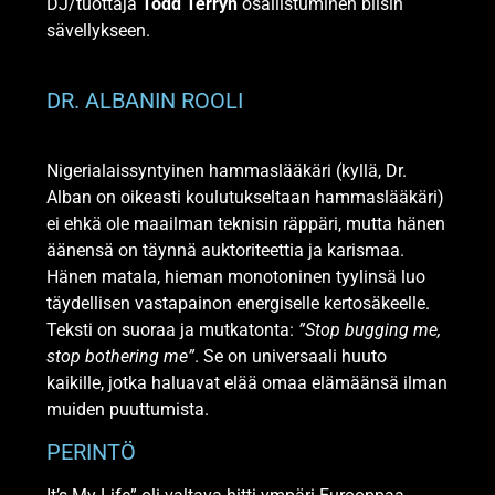
DJ/tuottaja
Todd Terryn
osallistuminen biisin
sävellykseen.
​DR. ALBANIN ROOLI​
Nigerialaissyntyinen hammaslääkäri (kyllä, Dr.
Alban on oikeasti koulutukseltaan hammaslääkäri)
ei ehkä ole maailman teknisin räppäri, mutta hänen
äänensä on täynnä auktoriteettia ja karismaa.
Hänen matala, hieman monotoninen tyylinsä luo
täydellisen vastapainon energiselle kertosäkeelle.
Teksti on suoraa ja mutkatonta:
”Stop bugging me,
stop bothering me”
. Se on universaali huuto
kaikille, jotka haluavat elää omaa elämäänsä ilman
muiden puuttumista.
PERINTÖ