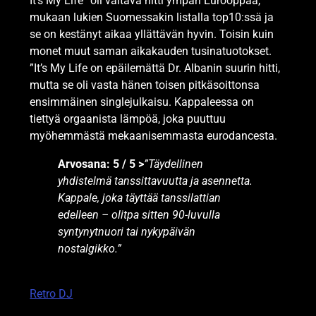
It’s My Life” oli valtava hitti ympäri Eurooppaa,
mukaan lukien Suomessakin listalla top10:ssä ja
se on kestänyt aikaa yllättävän hyvin. Toisin kuin
monet muut saman aikakauden tusinatuotokset.
”It’s My Life on epäilemättä Dr. Albanin suurin hitti,
mutta se oli vasta hänen toisen pitkäsoittonsa
ensimmäinen singlejulkaisu. Kappaleessa on
tiettyä orgaanista lämpöä, joka puuttuu
myöhemmästä mekaanisemmasta eurodancesta.
Arvosana: 5 / 5 >
”Täydellinen
yhdistelmä tanssittavuutta ja asennetta.
Kappale, joka täyttää tanssilattian
edelleen – olitpa sitten 90-luvulla
syntynytnuori tai nykypäivän
nostalgikko.”
Retro DJ