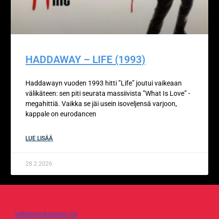
HADDAWAY – LIFE (1993)
Haddawayn vuoden 1993 hitti ”Life” joutui vaikeaan
välikäteen: sen piti seurata massiivista ”What Is Love” -
megahittiä. Vaikka se jäi usein isoveljensä varjoon,
kappale on eurodancen
LUE LISÄÄ
28.2.2026
Viihdevuokraamo Oy