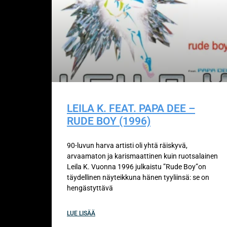
LEILA K. FEAT. PAPA DEE –
RUDE BOY (1996)
90-luvun harva artisti oli yhtä räiskyvä,
arvaamaton ja karismaattinen kuin ruotsalainen
Leila K. Vuonna 1996 julkaistu ”Rude Boy”on
täydellinen näyteikkuna hänen tyyliinsä: se on
hengästyttävä
LUE LISÄÄ